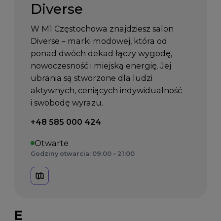
Diverse
W M1 Częstochowa znajdziesz salon
Diverse – marki modowej, która od
ponad dwóch dekad łączy wygodę,
nowoczesność i miejską energię. Jej
ubrania są stworzone dla ludzi
aktywnych, ceniących indywidualność
i swobodę wyrazu.
Telefon kontaktowy:
+48 585 000 424
Otwarte
Godziny otwarcia: 09:00 – 21:00
E