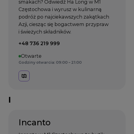
smakach? Odwiedź Ha Long w M1
Częstochowa i wyrusz w kulinarną
podróż po najciekawszych zakątkach
Azji, ciesząc się bogactwem przypraw
i świeżych składników.
Telefon kontaktowy:
+48 736 219 999
Otwarte
Godziny otwarcia: 09:00 – 21:00
I
Incanto