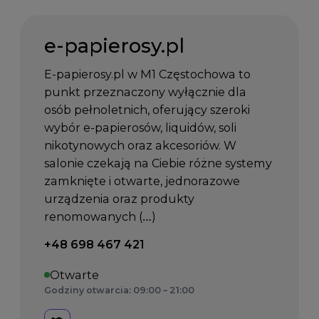
e-papierosy.pl
E-papierosy.pl w M1 Częstochowa to
punkt przeznaczony wyłącznie dla
osób pełnoletnich, oferujący szeroki
wybór e-papierosów, liquidów, soli
nikotynowych oraz akcesoriów. W
salonie czekają na Ciebie różne systemy
zamknięte i otwarte, jednorazowe
urządzenia oraz produkty
renomowanych (…)
Telefon kontaktowy:
+48 698 467 421
Otwarte
Godziny otwarcia: 09:00 – 21:00