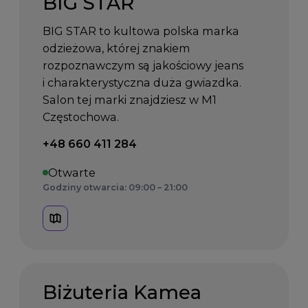
BIG STAR
BIG STAR to kultowa polska marka
odzieżowa, której znakiem
rozpoznawczym są jakościowy jeans
i charakterystyczna duża gwiazdka.
Salon tej marki znajdziesz w M1
Częstochowa.
Telefon kontaktowy:
+48 660 411 284
Otwarte
Godziny otwarcia: 09:00 – 21:00
Biżuteria Kamea