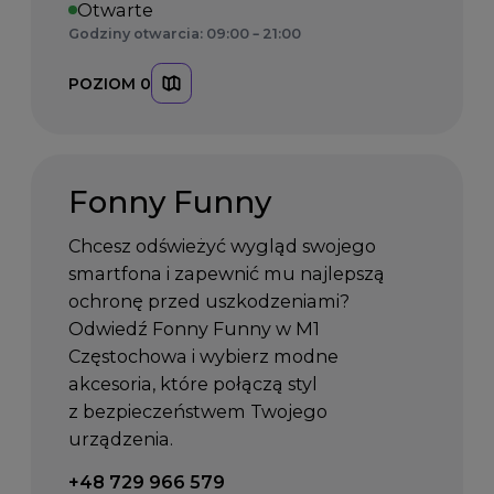
Otwarte
Godziny otwarcia: 09:00 – 21:00
POZIOM 0
Fonny Funny
Chcesz odświeżyć wygląd swojego
smartfona i zapewnić mu najlepszą
ochronę przed uszkodzeniami?
Odwiedź Fonny Funny w M1
Częstochowa i wybierz modne
akcesoria, które połączą styl
z bezpieczeństwem Twojego
urządzenia.
Telefon kontaktowy:
+48 729 966 579