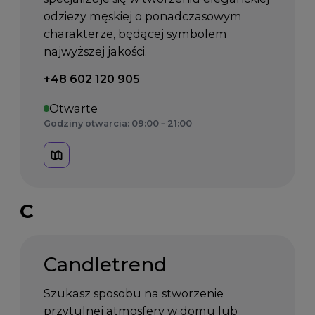
odzieży męskiej o ponadczasowym
charakterze, będącej symbolem
najwyższej jakości.
Telefon kontaktowy:
+48 602 120 905
Otwarte
Godziny otwarcia: 09:00 – 21:00
C
Candletrend
Szukasz sposobu na stworzenie
przytulnej atmosfery w domu lub