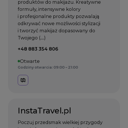
produktów do makijażu. Kreatywne
formuły, intensywne kolory
i profesjonalne produkty pozwalają
odkrywać nowe możliwości stylizacji
i tworzyć makijaż dopasowany do
Twojego (…)
Telefon kontaktowy:
+48 883 354 806
Otwarte
Godziny otwarcia: 09:00 – 21:00
InstaTravel.pl
Poczuj przedsmak wielkiej przygody