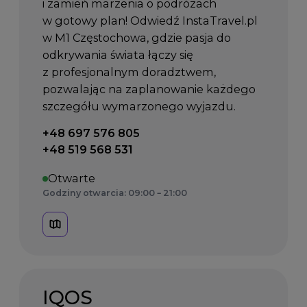
i zamień marzenia o podróżach
w gotowy plan! Odwiedź InstaTravel.pl
w M1 Częstochowa, gdzie pasja do
odkrywania świata łączy się
z profesjonalnym doradztwem,
pozwalając na zaplanowanie każdego
szczegółu wymarzonego wyjazdu.
Telefon kontaktowy:
+48 697 576 805
+48 519 568 531
Otwarte
Godziny otwarcia: 09:00 – 21:00
IQOS