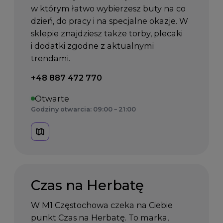
w którym łatwo wybierzesz buty na co
dzień, do pracy i na specjalne okazje. W
sklepie znajdziesz także torby, plecaki
i dodatki zgodne z aktualnymi
trendami.
Telefon kontaktowy:
+48 887 472 770
Otwarte
Godziny otwarcia: 09:00 – 21:00
Czas na Herbatę
W M1 Częstochowa czeka na Ciebie
punkt Czas na Herbatę. To marka,