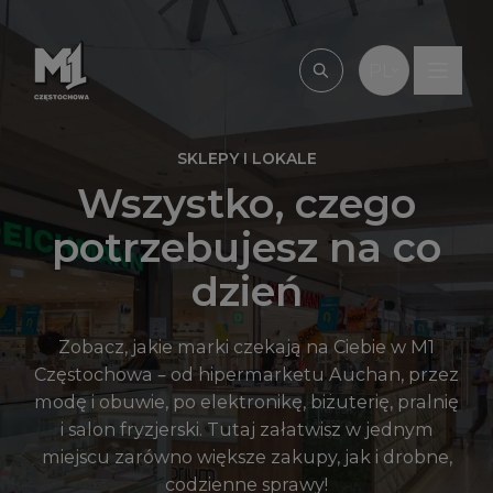
Przejdź do treści
PL
Wpisz, czego szu
SKLEPY I LOKALE
Wszystko, czego
potrzebujesz na co
dzień
Zobacz, jakie marki czekają na Ciebie w M1
Częstochowa – od hipermarketu Auchan, przez
modę i obuwie, po elektronikę, biżuterię, pralnię
i salon fryzjerski. Tutaj załatwisz w jednym
miejscu zarówno większe zakupy, jak i drobne,
codzienne sprawy!