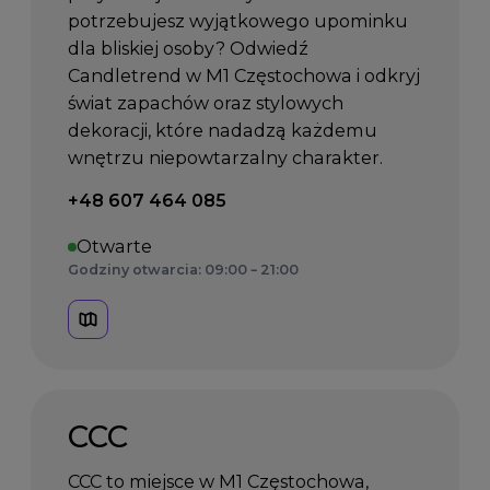
potrzebujesz wyjątkowego upominku
dla bliskiej osoby? Odwiedź
Candletrend w M1 Częstochowa i odkryj
świat zapachów oraz stylowych
dekoracji, które nadadzą każdemu
wnętrzu niepowtarzalny charakter.
Telefon kontaktowy:
+48 607 464 085
Otwarte
Godziny otwarcia: 09:00 – 21:00
CCC
CCC to miejsce w M1 Częstochowa,