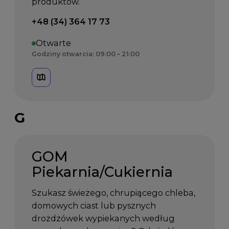
produktów.
Telefon kontaktowy:
+48 (34) 364 17 73
Otwarte
Godziny otwarcia: 09:00 – 21:00
G
GOM
Piekarnia/Cukiernia
Szukasz świeżego, chrupiącego chleba,
domowych ciast lub pysznych
drożdżówek wypiekanych według