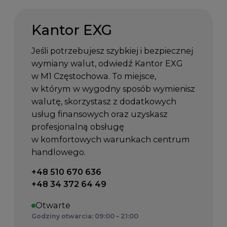
Kantor EXG
Jeśli potrzebujesz szybkiej i bezpiecznej
wymiany walut, odwiedź Kantor EXG
w M1 Częstochowa. To miejsce,
w którym w wygodny sposób wymienisz
walutę, skorzystasz z dodatkowych
usług finansowych oraz uzyskasz
profesjonalną obsługę
w komfortowych warunkach centrum
handlowego.
Telefon kontaktowy:
+48 510 670 636
+48 34 372 64 49
Otwarte
Godziny otwarcia: 09:00 – 21:00