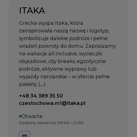
ITAKA
Grecka wyspa Itaka, która
zainspirowała naszą nazwę i logotyp,
symbolizuje dalekie podróże i pełne
wrażeń powroty do domu. Zapraszamy
na wakacje all inclusive, wycieczki
objazdowe, city breaks, egzotyczne
podróże, aktywne wyprawy lub
wyjazdy narciarskie – w ofercie pełne
pakiety (…)
Telefon kontaktowy:
+48 34 389 35 50
Email kontaktowy:
czestochowa.m1@itaka.pl
Otwarte
Godziny otwarcia: 09:00 – 21:00