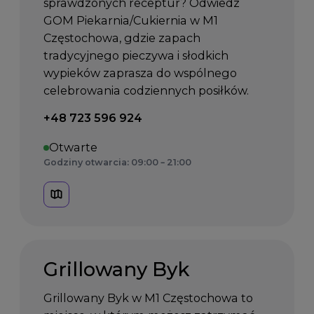
sprawdzonych receptur? Odwiedź
GOM Piekarnia/Cukiernia w M1
Częstochowa, gdzie zapach
tradycyjnego pieczywa i słodkich
wypieków zaprasza do wspólnego
celebrowania codziennych posiłków.
Telefon kontaktowy:
+48 723 596 924
Otwarte
Godziny otwarcia: 09:00 – 21:00
Grillowany Byk
Grillowany Byk w M1 Częstochowa to