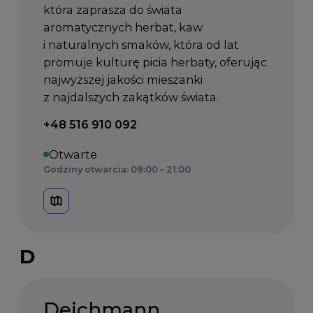
która zaprasza do świata
aromatycznych herbat, kaw
i naturalnych smaków, która od lat
promuje kulturę picia herbaty, oferując
najwyższej jakości mieszanki
z najdalszych zakątków świata.
Telefon kontaktowy:
+48 516 910 092
Otwarte
Godziny otwarcia: 09:00 – 21:00
D
Deichmann