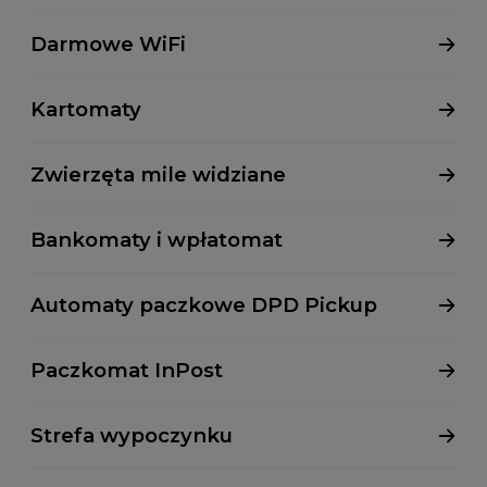
Darmowe WiFi
Kartomaty
Zwierzęta mile widziane
Bankomaty i wpłatomat
Au­to­ma­ty pacz­ko­we DPD Pic­kup
Paczkomat InPost
Strefa wypoczynku