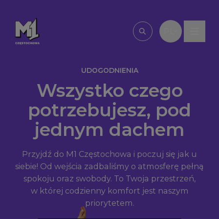
Przejdź do treści
PL
Wpisz, czego szu
UDOGODNIENIA
Wszystko czego
potrzebujesz, pod
jednym dachem
Przyjdź do M1 Częstochowa i poczuj się jak u
siebie! Od wejścia zadbaliśmy o atmosferę pełną
spokoju oraz swobody. To Twoja przestrzeń,
w której codzienny komfort jest naszym
priorytetem.