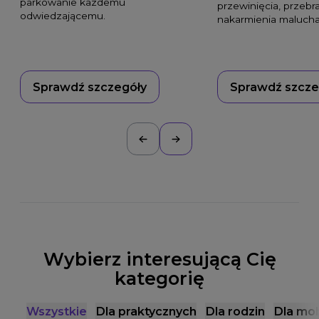
parkowanie każdemu
przewinięcia, przebr
odwiedzającemu.
nakarmienia malucha
Sprawdź szczegóły
Sprawdź szcze
Wybierz interesującą Cię
kategorię
Wszystkie
Dla praktycznych
Dla rodzin
Dla mob