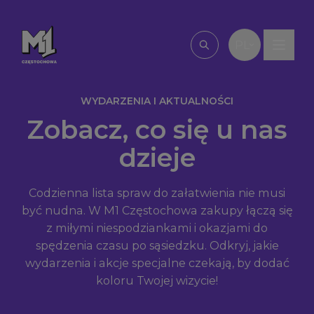
Przejdź do treści
PL
Wpisz, czego szu
WYDARZENIA I AKTUALNOŚCI
Zobacz, co się u nas
dzieje
Codzienna lista spraw do załatwienia nie musi
być nudna. W M1 Częstochowa zakupy łączą się
z miłymi niespodziankami i okazjami do
spędzenia czasu po sąsiedzku. Odkryj, jakie
wydarzenia i akcje specjalne czekają, by dodać
koloru Twojej wizycie!