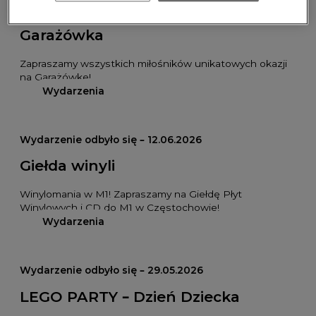
Wydarzenie odbyło się – 26.06.2026
Garażówka
Zapraszamy wszystkich miłośników unikatowych okazji
na Garażówkę!
Wydarzenia
Wydarzenie odbyło się – 12.06.2026
Giełda winyli
Winylomania w M1! Zapraszamy na Giełdę Płyt
Winylowych i CD do M1 w Częstochowie!
Wydarzenia
Wydarzenie odbyło się – 29.05.2026
LEGO PARTY – Dzień Dziecka