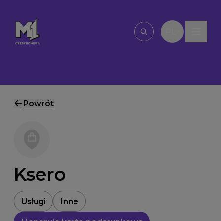
Przejdź do treści
PL
Wpisz, czego szu
Powrót
Ksero
Usługi
Inne