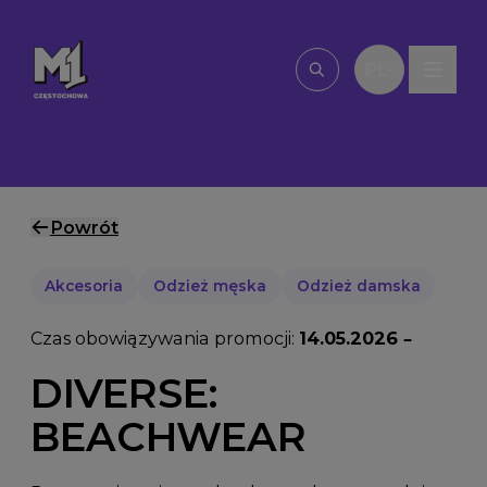
Przejdź do treści
PL
Wpisz, czego szu
Powrót
Akcesoria
Odzież męska
Odzież damska
Czas obowiązywania promocji:
14.05.2026 –
DIVERSE:
BEACHWEAR