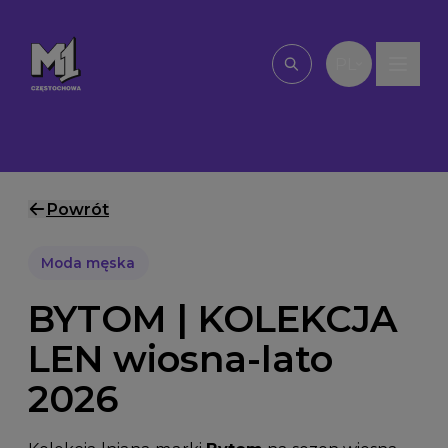
Przejdź do treści
PL
Wpisz, czego szu
Powrót
Moda męska
BYTOM | KOLEKCJA
LEN wiosna-lato
2026