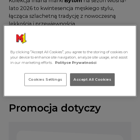
Kolekcja lniana marki
Bytom
na sezon wiosna-
lato 2026 to kwintesencja męskiego stylu,
łącząca szlachetną tradycję z nowoczesną
lekkością i przewiewnością.
Odwiedź salon
Bytom
w
M1 Częstochowa
i odkryj bogatą paletę naturalnych barw oraz
kroje, które gwarantują
elegancję bez
By clicking “Accept All Cookies”, you agree to the storing of cookies on
wysiłku
, niezależnie od temperatury za oknem.
your device to enhance site navigation, analyze site usage, and assist
in our marketing efforts.
Polityce Prywatności
Cookies Settings
Accept All Cookies
Promocja dotyczy