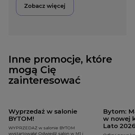
Zobacz więcej
Inne promocje, które
mogą Cię
zainteresować
Wyprzedaż w salonie
Bytom: Ma
BYTOM!
w nowej 
Lato 202
WYPRZEDAŻ w salonie BYTOM
wystartowała! Odwiedź salon w M1 i
Odkryj nową k